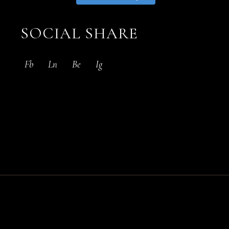
SOCIAL SHARE
Fb
Ln
Be
Ig